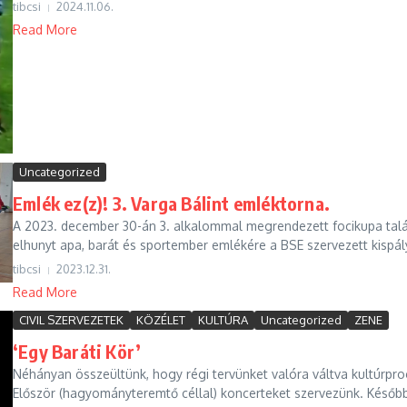
tibcsi
2024.11.06.
Read More
Uncategorized
Emlék ez(z)! 3. Varga Bálint emléktorna.
A 2023. december 30-án 3. alkalommal megrendezett focikupa talá
elhunyt apa, barát és sportember emlékére a BSE szervezett kispál
tibcsi
2023.12.31.
Read More
CIVIL SZERVEZETEK
KÖZÉLET
KULTÚRA
Uncategorized
ZENE
‘Egy Baráti Kör’
Néhányan összeültünk, hogy régi tervünket valóra váltva kultúrpro
Először (hagyományteremtő céllal) koncerteket szervezünk. Később