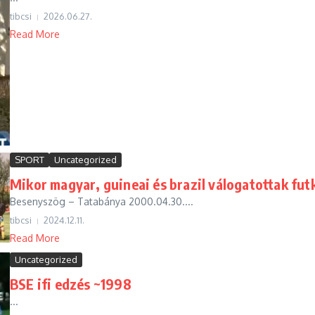
tibcsi
2026.06.27.
Read More
SPORT
Uncategorized
Mikor magyar, guineai és brazil válogatottak f
Besenyszög – Tatabánya 2000.04.30....
tibcsi
2024.12.11.
Read More
Uncategorized
BSE ifi edzés ~1998
...