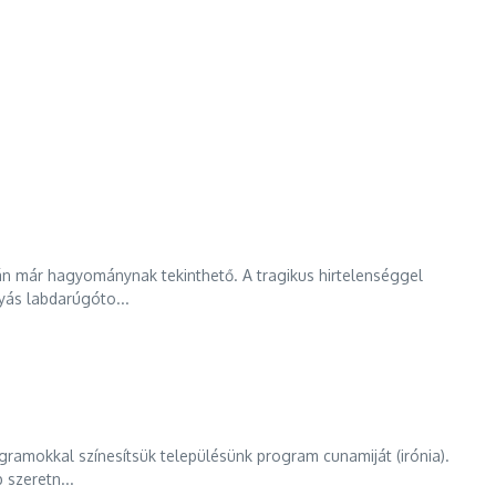
n már hagyománynak tekinthető. A tragikus hirtelenséggel
yás labdarúgóto...
gramokkal színesítsük településünk program cunamiját (irónia).
 szeretn...