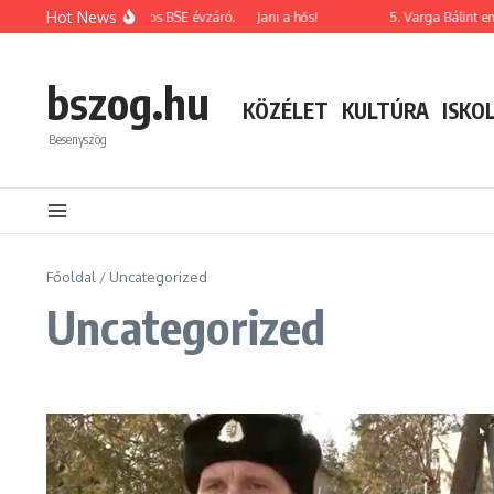
Ugrás a tartalomhoz
Hot News
2026-os korosztályos BSE évzáró.
Jani a hős!
5. Varga Bálint emlék
bszog.hu
KÖZÉLET
KULTÚRA
ISKO
Besenyszög
Főoldal
/
Uncategorized
Uncategorized