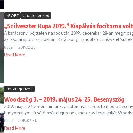
SPORT
Uncategorized
„Szilveszter Kupa 2019.” Kispályás focitorna vol
A karácsonyi böjttelen napok után 2019. december 28-án megmozg
az iskolai sportcsarnokban. Karácsonyi hangulatot idézve el”sültek”
tibcsi
2019.12.28.
Read More
Uncategorized
Woodszög 3. – 2019. május 24-25. Besenyszög
2019. május 24-25-én immár 3. alkalommal rendezte meg a besen
hagyományossá váló nyár eleji zenés, motoros fesztiválját Woodsz
tibcsi
2019.05.31.
Read More