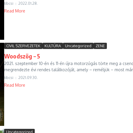
tibcsi
2022.01.28.
Read More
CIVIL SZERVEZETEK
KULTÚRA
Uncategorized
ZENE
Woodszög – 5
2021. szeptember 10-én és 11-én újra motorzúgás törte meg a cse
megrendezte évi rendes találkozóját, amely – reméljük – most már 
tibcsi
2021.09.30.
Read More
Uncategorized