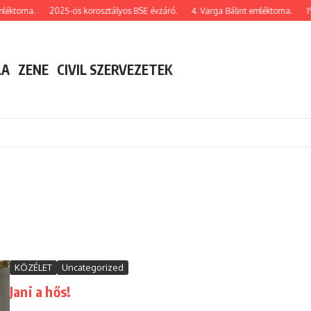
torna.
2025-ös korosztályos BSE évzáró.
4. Varga Bálint emléktorna.
1989.
LA
ZENE
CIVIL SZERVEZETEK
KÖZÉLET
Uncategorized
Jani a hős!
...