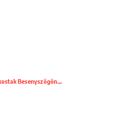
utkostak Besenyszögön…