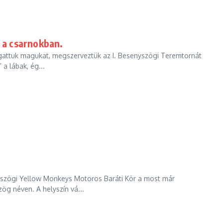
t a csarnokban.
attuk magukat, megszerveztük az I. Besenyszögi Teremtornát
 a lábak, ég...
yszögi Yellow Monkeys Motoros Baráti Kör a most már
ög néven. A helyszín vá...