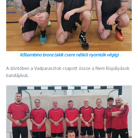
Kőbambino bronz (akik csere nélkül nyomták végig)
A döntőben a Vadparasztok csapott össze a Nem Kispályások
bandájával.