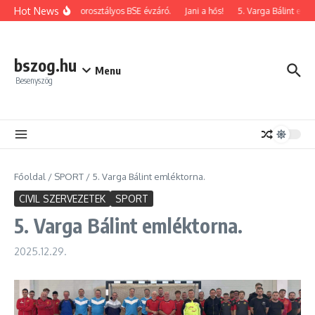
Ugrás a tartalomhoz
Hot News
2026-os korosztályos BSE évzáró.
Jani a hős!
5. Varga Bálint emléktor
bszog.hu
Menu
Besenyszög
Főoldal
/
SPORT
/
5. Varga Bálint emléktorna.
CIVIL SZERVEZETEK
SPORT
5. Varga Bálint emléktorna.
2025.12.29.