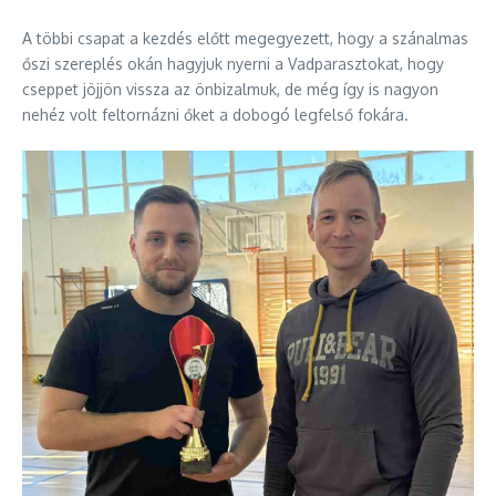
A többi csapat a kezdés előtt megegyezett, hogy a szánalmas
őszi szereplés okán hagyjuk nyerni a Vadparasztokat, hogy
cseppet jöjjön vissza az önbizalmuk, de még így is nagyon
nehéz volt feltornázni őket a dobogó legfelső fokára.