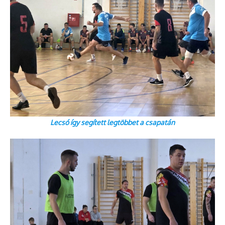
Lecsó így segített legtöbbet a csapatán