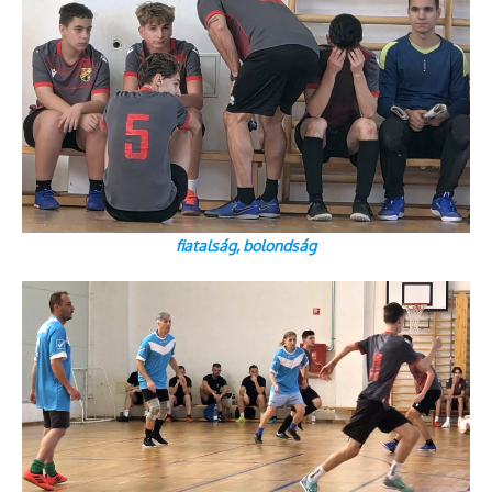
fiatalság, bolondság