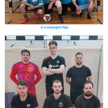
4. a Lenyugvó Nap