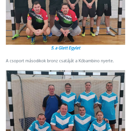
5. a Glett Egylet
A csoport másodikok bronz csatáját a Kőbambino nyerte.