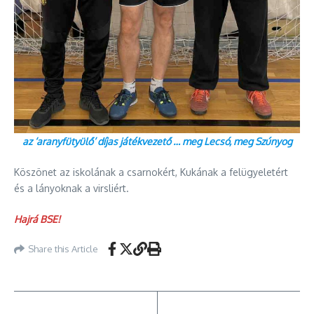
az ‘aranyfütyülő’ díjas játékvezető … meg Lecsó, meg Szúnyog
Köszönet az iskolának a csarnokért, Kukának a felügyeletért
és a lányoknak a virsliért.
Hajrá BSE!
Share this Article