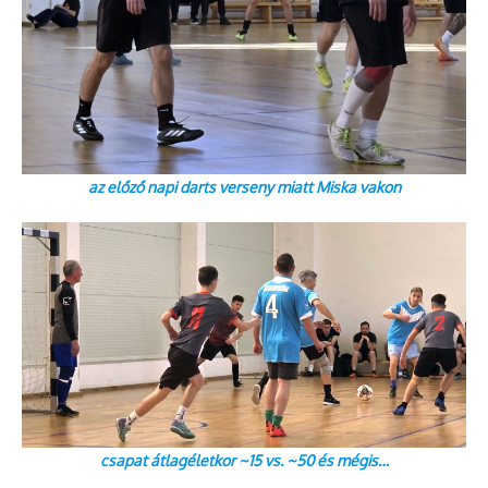
az előző napi darts verseny miatt Miska vakon
csapat átlagéletkor ~15 vs. ~50 és mégis…