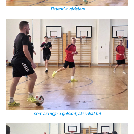
‘Patent’ a védelem
nem az rúgja a gólokat, aki sokat fut