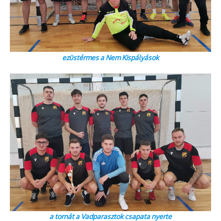
ezüstérmes a Nem Kispályások
a tornát a Vadparasztok csapata nyerte