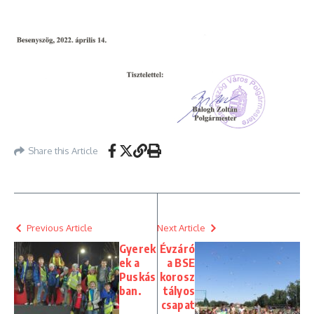
Share this Article
Previous Article
Next Article
Gyerek
Évzáró
ek a
a BSE
Puskás
korosz
ban.
tályos
csapat