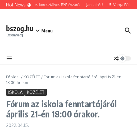
Ugrás a tartalomhoz
Hot News
2026-os korosztályos BSE évzáró.
Jani a hős!
5. Varga Bálint e
bszog.hu
Menu
Besenyszög
Főoldal
/
KÖZÉLET
/
Fórum az iskola fenntartójáról április 21-én
18:00 órakor.
ISKOLA
KÖZÉLET
Fórum az iskola fenntartójáról
április 21-én 18:00 órakor.
2022.04.15.