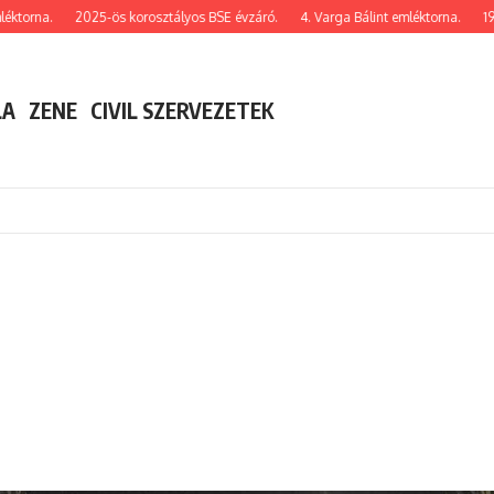
na.
2025-ös korosztályos BSE évzáró.
4. Varga Bálint emléktorna.
1989.06.
LA
ZENE
CIVIL SZERVEZETEK