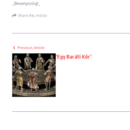
_Besenyszög!_
Share this Article
Previous Article
‘Egy Baráti Kör’