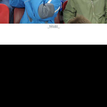
_félidő_