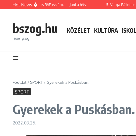
Ugrás a tartalomhoz
Hot News
026-os korosztályos BSE évzáró.
Jani a hős!
5. Varga Bálint emléktor
bszog.hu
KÖZÉLET
KULTÚRA
ISKO
Besenyszög
Főoldal
/
SPORT
/
Gyerekek a Puskásban.
SPORT
Gyerekek a Puskásban.
2022.03.25.