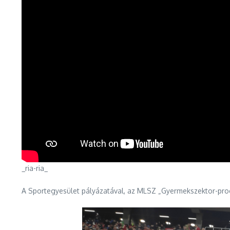
_ria-ria_
A Sportegyesület pályázatával, az MLSZ „Gyermekszektor-progr