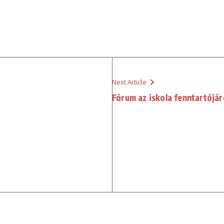
Next Article
Fórum az iskola fenntartójáró