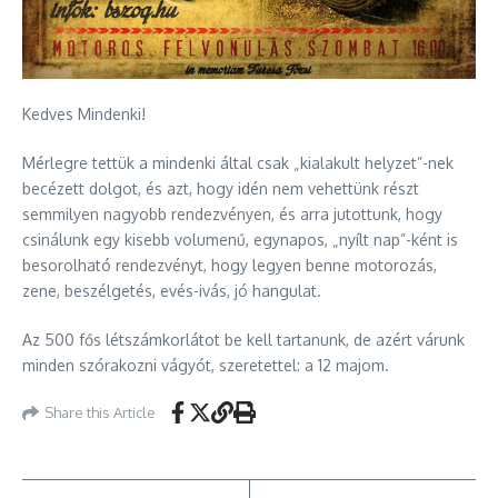
Kedves Mindenki!
Mérlegre tettük a mindenki által csak „kialakult helyzet”-nek
becézett dolgot, és azt, hogy idén nem vehettünk részt
semmilyen nagyobb rendezvényen, és arra jutottunk, hogy
csinálunk egy kisebb volumenű, egynapos, „nyílt nap”-ként is
besorolható rendezvényt, hogy legyen benne motorozás,
zene, beszélgetés, evés-ivás, jó hangulat.
Az 500 fős létszámkorlátot be kell tartanunk, de azért várunk
minden szórakozni vágyót, szeretettel: a 12 majom.
Share this Article