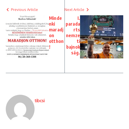
Previous Article
Next Article
Minde
I.
nki
parada
maradj
rts
on
nemze
otthon
ti
!
bajnok
ság.
tibcsi