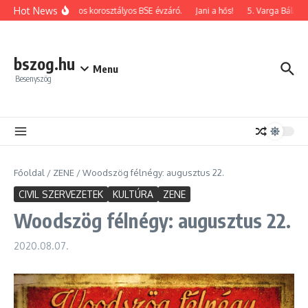
Ugrás a tartalomhoz
Hot News
2026-os korosztályos BSE évzáró.
Jani a hős!
5. Varga Bálint 
bszog.hu
Menu
Besenyszög
Főoldal
/
ZENE
/
Woodszög félnégy: augusztus 22.
CIVIL SZERVEZETEK
KULTÚRA
ZENE
Woodszög félnégy: augusztus 22.
2020.08.07.