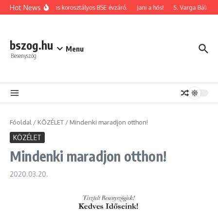
Ugrás a tartalomhoz
Hot News
2026-os korosztályos BSE évzáró.
Jani a hős!
5. Varga Bálint e
bszog.hu
Menu
Besenyszög
Főoldal
/
KÖZÉLET
/
Mindenki maradjon otthon!
KÖZÉLET
Mindenki maradjon otthon!
2020.03.20.