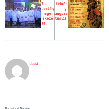
3.a
félnég
osztály
y:
megem
augusz
lékezé
tus 22.
se.
tibcsi
Related Posts