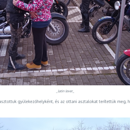
_latin lever_
álasztottuk gyülekezőhelyként, és az ottani asztalokat terítettük meg, 