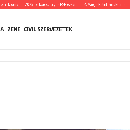
léktorna.
2025-ös korosztályos BSE évzáró.
4. Varga Bálint emléktorna.
1
LA
ZENE
CIVIL SZERVEZETEK