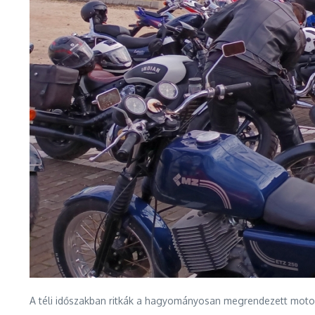
A téli időszakban ritkák a hagyományosan megrendezett moto