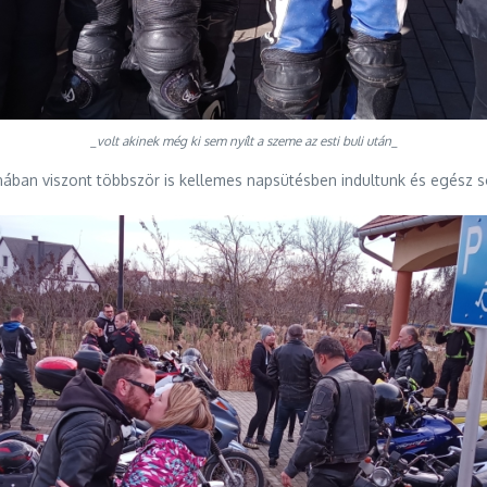
_volt akinek még ki sem nyílt a szeme az esti buli után_
an viszont többször is kellemes napsütésben indultunk és egész sokái