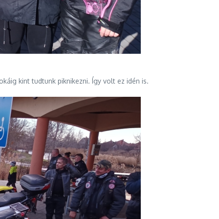
g kint tudtunk piknikezni. Így volt ez idén is.