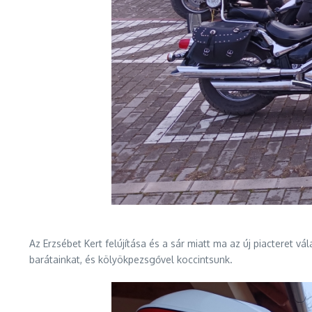
Az Erzsébet Kert felújítása és a sár miatt ma az új piacteret v
barátainkat, és kölyökpezsgővel koccintsunk.