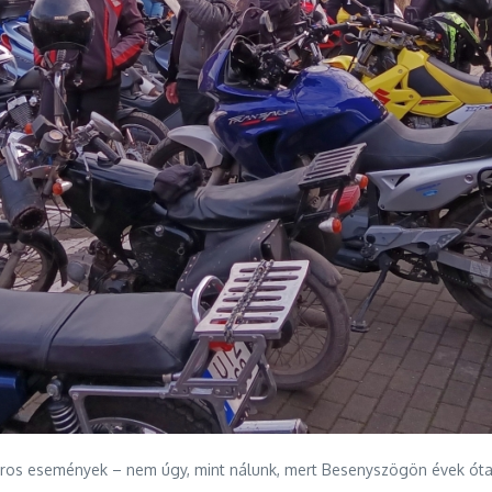
ros események – nem úgy, mint nálunk, mert Besenyszögön évek óta