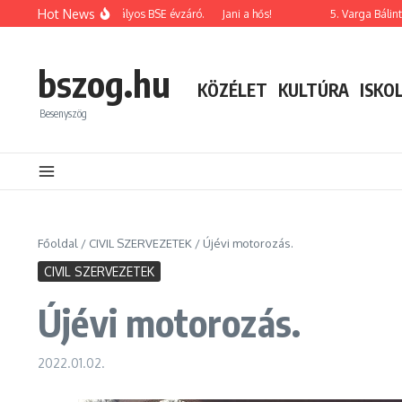
Ugrás a tartalomhoz
Hot News
2026-os korosztályos BSE évzáró.
Jani a hős!
5. Varga Bálint em
bszog.hu
KÖZÉLET
KULTÚRA
ISKO
Besenyszög
Főoldal
/
CIVIL SZERVEZETEK
/
Újévi motorozás.
CIVIL SZERVEZETEK
Újévi motorozás.
2022.01.02.