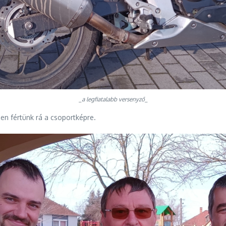
_a legfiatalabb versenyző_
zen fértünk rá a csoportképre.