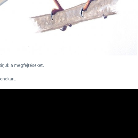
rjuk a megfejtéseket.
zenekart.