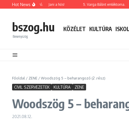
Ugrás a tartalomhoz
Hot News
orosztályos BSE évzáró.
Jani a hős!
5. Varga Bálint emléktorna.
20
bszog.hu
KÖZÉLET
KULTÚRA
ISKO
Besenyszög
Főoldal
/
ZENE
/
Woodszög 5 – beharangozó (2 .rész)
CIVIL SZERVEZETEK
KULTÚRA
ZENE
Woodszög 5 – beharango
2021.08.12.