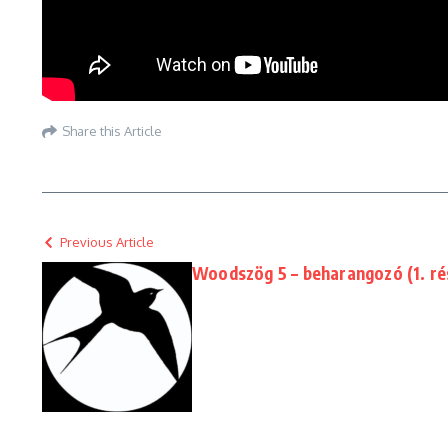
Share this Article
Previous Article
Woodszög 5 – beharangozó (1. ré