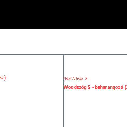
sz)
Next Article
Woodszög 5 – beharangozó (3