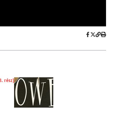
. rész)