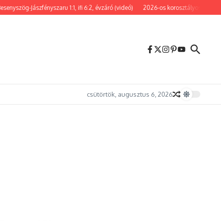
yszög-Jászfényszaru 1:1, ifi 6:2, évzáró (videó)
2026-os korosztályos BSE évzár
csütörtök, augusztus 6, 2026