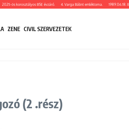
25-ös korosztályos BSE évzáró.
4. Varga Bálint emléktorna.
1989.06.18. Besen
LA
ZENE
CIVIL SZERVEZETEK
zó (2 .rész)