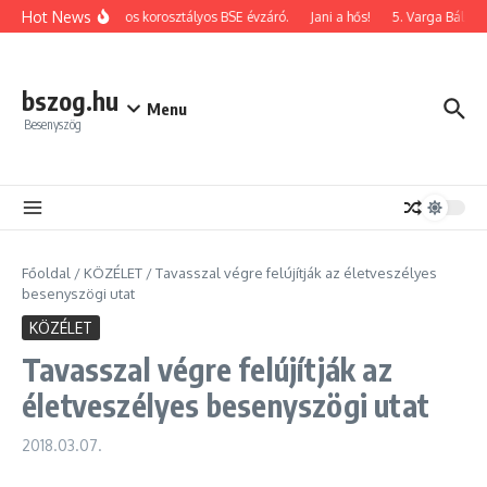
Ugrás a tartalomhoz
Hot News
2026-os korosztályos BSE évzáró.
Jani a hős!
5. Varga Bálint 
bszog.hu
Menu
Besenyszög
Főoldal
/
KÖZÉLET
/
Tavasszal végre felújítják az életveszélyes
besenyszögi utat
KÖZÉLET
Tavasszal végre felújítják az
életveszélyes besenyszögi utat
2018.03.07.