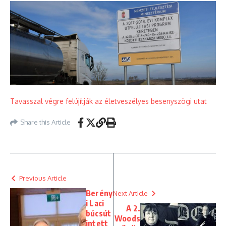
Tavasszal végre felújítják az életveszélyes besenyszögi utat
Share this Article
Previous Article
Berény
Next Article
i Laci
A 2.
búcsút
Woods
intett