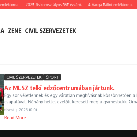
emléktorna.
2025-ös korosztályos BSE évzáró.
4. Varga Bálint emléktorna.
LA
ZENE
CIVIL SZERVEZETEK
CIVIL SZERVEZETEK
SPORT
Az MLSZ telki edzőcentrumában jártunk.
Egy sor véletlennek és egy váratlan meghívásnak köszönhetően a 
csapatával. Néhány héttel ezelőtt keresett meg a gyimesbükki Orbá
tibcsi
2023.10.01.
Read More