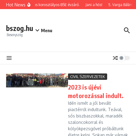
Ugrás a tartalomhoz
Hot News
2026-os korosztályos BSE évzáró.
Jani a hős!
5. Varga Bálint 
bszog.hu
Menu
Besenyszög
CIVIL SZERVEZETEK
2023 is újévi
motorozással indult.
Idén ismét a jól bevált
piactérről indultunk. Teával,
sós biszbaszokkal, maradék
szaloncokorral és
kölyökpezsgővel próbáltunk
életre kelni. Sokan már várnak