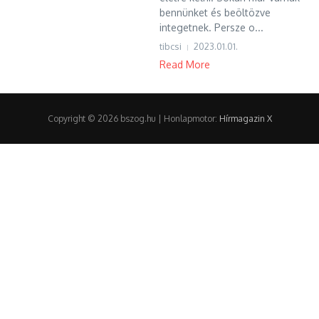
bennünket és beöltözve
integetnek. Persze o...
tibcsi
2023.01.01.
Read More
Copyright © 2026 bszog.hu | Honlapmotor:
Hírmagazin X