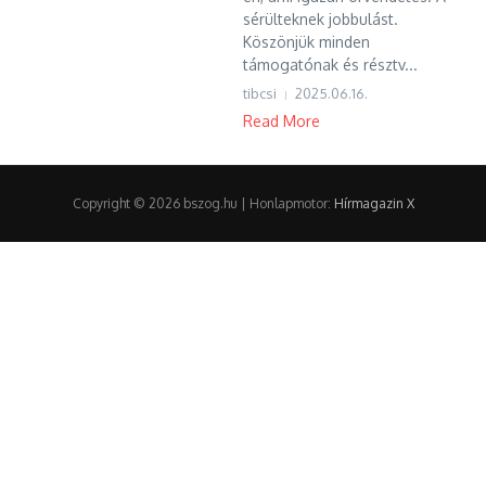
sérülteknek jobbulást.
Köszönjük minden
támogatónak és résztv...
tibcsi
2025.06.16.
Read More
Copyright © 2026 bszog.hu | Honlapmotor:
Hírmagazin X