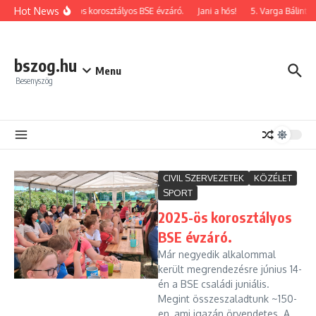
Ugrás a tartalomhoz
Hot News
2026-os korosztályos BSE évzáró.
Jani a hős!
5. Varga Bálint e
bszog.hu
Menu
Besenyszög
CIVIL SZERVEZETEK
KÖZÉLET
SPORT
2025-ös korosztályos
BSE évzáró.
Már negyedik alkalommal
került megrendezésre június 14-
én a BSE családi juniális.
Megint összeszaladtunk ~150-
en, ami igazán örvendetes. A