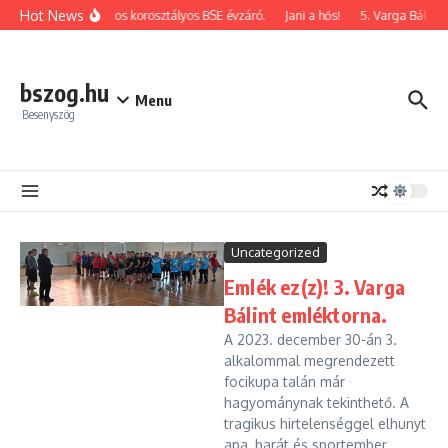
Ugrás a tartalomhoz
Hot News
2026-os korosztályos BSE évzáró.
Jani a hős!
5. Varga Bálint 
bszog.hu
Menu
Besenyszög
Uncategorized
Emlék ez(z)! 3. Varga
Bálint emléktorna.
A 2023. december 30-án 3.
alkalommal megrendezett
focikupa talán már
hagyománynak tekinthető. A
tragikus hirtelenséggel elhunyt
apa, barát és sportember