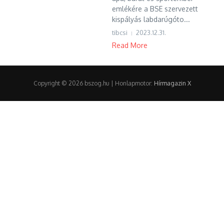
emlékére a BSE szervezett
kispályás labdarúgóto...
tibcsi
2023.12.31.
Read More
Copyright © 2026 bszog.hu | Honlapmotor:
Hírmagazin X