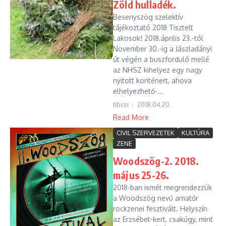
Zöld hulladék.
Besenyszög szelektív
tájékoztató 2018 Tisztelt
Lakosok! 2018.április 23.-tól
November 30.-ig a Jászladányi
út végén a buszforduló mellé
az NHSZ kihelyez egy nagy
nyitott konténert, ahova
elhelyezhető-...
tibcsi
2018.04.20.
Read More
CIVIL SZERVEZETEK
KULTÚRA
ZENE
Woodszög-2. 2018.
május 25-26.
2018-ban ismét megrendezzük
a Woodszög nevű amatőr
rockzenei fesztivált. Helyszín
az Erzsébet-kert, csakúgy, mint