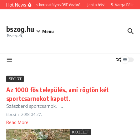
Ugrás a tartalomhoz
Hot News
2026-os korosztályos BSE évzáró.
Jani a hős!
5. Varga Bálint e
bszog.hu
Menu
Besenyszög
SPORT
Az 1000 fős település, ami rögtön két
sportcsarnokot kapott.
Szászberki sportcsarnok. ...
tibcsi
2018.04.27.
Read More
KÖZÉLET